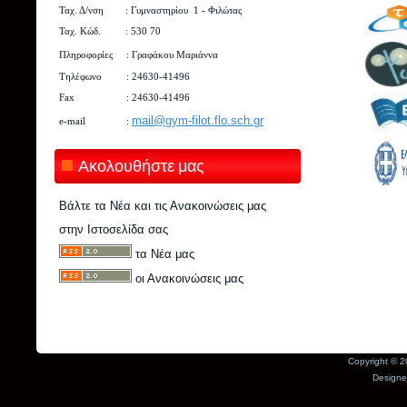
Ταχ. Δ/νση : Γυμναστηρίου 1
-
Φιλώτας
Ταχ. Κώδ. : 530 70
Πληροφορίες : Γραφάκου Μαριάννα
Τηλέφωνο : 24630-41496
Fax : 24630-41496
mail@gym-filot.flo.sch.gr
e-mail :
Ακολουθήστε μας
Βάλτε τα Νέα και τις Ανακοινώσεις μας
στην Ιστοσελίδα σας
τα Νέα μας
οι Ανακοινώσεις μας
Copyright © 2
Design