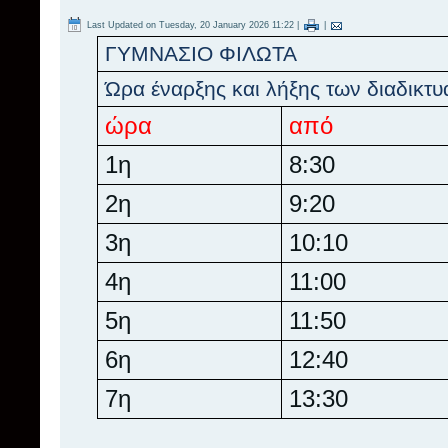
Last Updated on Tuesday, 20 January 2026 11:22
|
|
ΓΥΜΝΑΣΙΟ ΦΙΛΩΤΑ
Ώρα έναρξης και λήξης των διαδικ
ώρα
από
1η
8:30
2η
9:20
3η
10:10
4η
11:00
5η
11:50
6η
12:40
7η
13:30