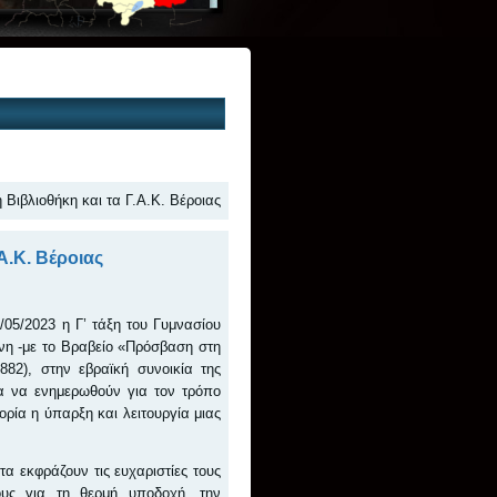
Βιβλιοθήκη και τα Γ.Α.Κ. Βέροιας
Α.Κ. Βέροιας
/05/2023 η Γ’ τάξη του Γυμνασίου
νη -με το Βραβείο «Πρόσβαση στη
882), στην εβραϊκή συνοικία της
ία να ενημερωθούν για τον τρόπο
ορία η ύπαρξη και λειτουργία μιας
α εκφράζουν τις ευχαριστίες τους
υς για τη θερμή υποδοχή, την