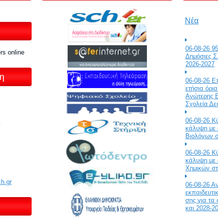
Νέα
06-08-26 95
s online
Δημόσιες Σ.
2026-2027
η
06-08-26 Ε
ετήσια όρι
Ανώτερης Ε
Σχολεία Δε
06-08-26 Κ
κάλυψη με 
Βιολόγων σ
06-08-26 Κ
κάλυψη με 
Χημικών στ
ch.gr
06-08-26 
εκπαιδευτι
σης για τα
και 2028-2