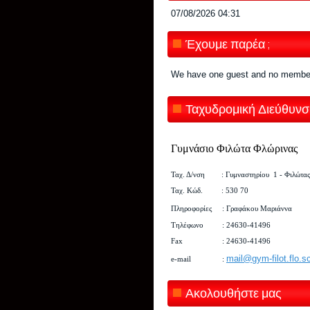
07/08/2026
04:31
Έχουμε παρέα ;
We have one guest and no member
Ταχυδρομική Διεύθυνσ
Γυμνάσιο Φιλώτα Φλώρινας
Ταχ. Δ/νση : Γυμναστηρίου 1
-
Φιλώτας
Ταχ. Κώδ. : 530 70
Πληροφορίες : Γραφάκου Μαριάννα
Τηλέφωνο : 24630-41496
Fax : 24630-41496
mail@gym-filot.flo.s
e-mail :
Ακολουθήστε μας