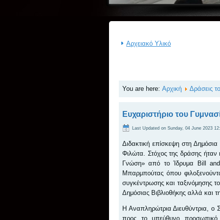
Αρχειακό Υλικό
You are here:
Αρχική
Δράσεις τ
Ευχαριστήριο του Γυμνασί
Last Updated on Sunday, 04 June 2023 12
Διδακτική επίσκεψη στη Δημόσια 
Φιλώτα. Στόχος της δράσης ήταν
Γνώση» από το Ίδρυμα Bill and 
Μπαρμπούτας όπου φιλοξενούνται
συγκέντρωσης και ταξινόμησης του
Δημόσιας Βιβλιοθήκης αλλά και τ
Η Αναπληρώτρια Διευθύντρια, ο Σ
προς το υπεύθυνο προσωπικό 