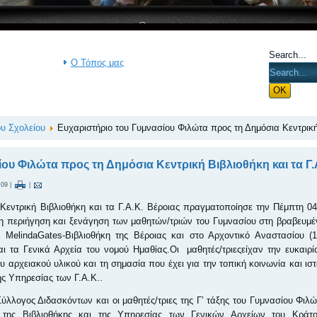
Search...
Ο Τόπος μας
ου Σχολείου
Ευχαριστήριο του Γυμνασίου Φιλώτα προς τη Δημόσια Κεντρική 
ου Φιλώτα προς τη Δημόσια Κεντρική Βιβλιοθήκη και τα Γ.
:09
|
|
Κεντρική Βιβλιοθήκη και τα Γ.Α.Κ. Βέροιας πραγματοποίησε την Πέμπτη 04
 η περιήγηση και ξενάγηση των μαθητών/τριών του Γυμνασίου στη βραβευμέ
MelindaGates-Βιβλιοθήκη της Βέροιας και στο Αρχοντικό Αναστασίου (1
 τα Γενικά Αρχεία του νομού Ημαθίας.Οι μαθητές/τριεςείχαν την ευκαιρ
 αρχειακού υλικού και τη σημασία που έχει για την τοπική κοινωνία και ιστ
ης Υπηρεσίας των Γ.Α.Κ..
ύλλογος Διδασκόντων και οι μαθητές/τριες της Γ’ τάξης του Γυμνασίου Φιλώτ
της Βιβλιοθήκης και της Υπηρεσίας των Γενικών Αρχείων του Κράτο