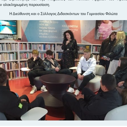
ην ολοκληρωμένη παρουσίαση.
Η Διεύθυνση και ο Σύλλογος Διδασκόντων του Γυμνασίου Φιλώτα