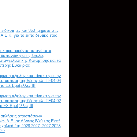
 ειδικότητες και 860 τμήματα στις
Α.Ε.Κ. για το εκπαιδευτικό έτος
πικαιροποιούνται τα ανώτατα
α δαπανών για τις Σχολές
παγγελματικής Κατάρτισης και τα
ύτερης Ευκαιρίας
ύρωση αξιολογικού πίνακα για την
απόσπαση της θέσης κλ. ΠΕ04.04
το ΕΣ Βρυξέλλες ΙΙΙ
ύρωση αξιολογικού πίνακα για την
απόσπαση της θέσης κλ. ΠΕ04.02
ο ΕΣ Βρυξέλλες ΙΙΙ
Ανακλήσεις αποσπάσεων
κών Δ.Ε. σε Δ/νσεις Β΄/θμιας Εκπ/
 σχολικά έτη 2026-2027, 2027-2028
029